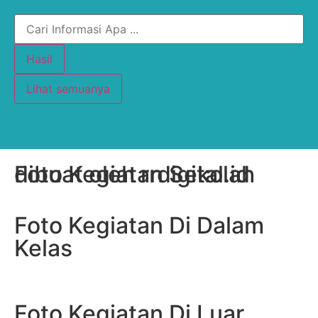
Hasil
Lihat semuanya
Foto Kegiatan Sekolah
dibuat oleh rrdigital.id
Foto Kegiatan Di Dalam
Kelas
Foto Kegiatan Di Luar