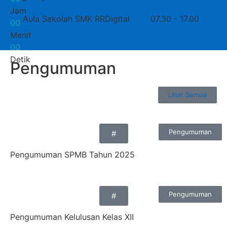
Jam
Aula Sekolah SMK RRDigital
07.30 - 17.00
0
0
Menit
0
0
Detik
Pengumuman
Lihat Semua
Pengumuman
#
Pengumuman SPMB Tahun 2025
Pengumuman
#
Pengumuman Kelulusan Kelas XII