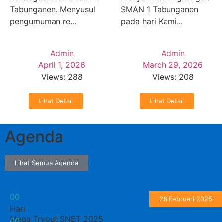
Tabunganen. Menyusul
SMAN 1 Tabunganen
pengumuman re...
pada hari Kami...
Admin
Admin
April 1, 2026
March 29, 2026
Views: 288
Views: 208
Lihat Detail
Lihat Detail
Agenda
Lihat Semua Agenda
0
0
28 Februari 2025
Hari
Mega Tryout SNBT 2025
0
0