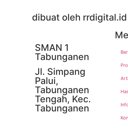
dibuat oleh rrdigital.id
Me
SMAN 1
Be
Tabunganen
Pro
Jl. Simpang
Palui,
Art
Tabunganen
Has
Tengah, Kec.
Inf
Tabunganen
Kon