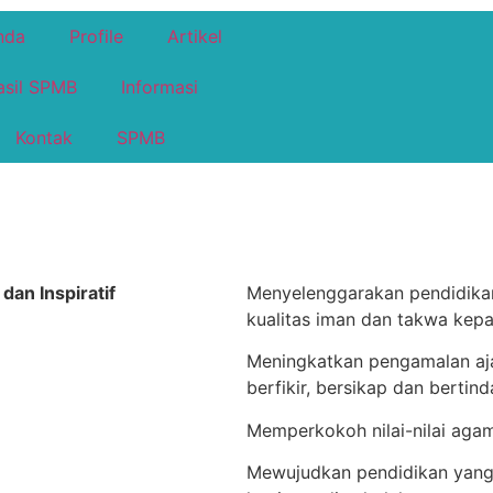
nda
Profile
Artikel
asil SPMB
Informasi
Kontak
SPMB
s
d
an Inspiratif
Menyelenggarakan pendidikan
kualitas iman dan takwa ke
Meningkatkan pengamalan a
berfikir, bersikap dan bertin
Memperkokoh nilai-nilai aga
Mewujudkan pendidikan yang 